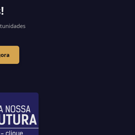
!
rtunidades
gora