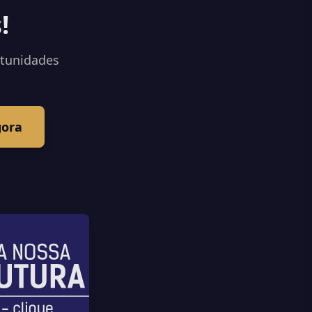
!
rtunidades
gora