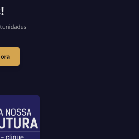
!
rtunidades
gora