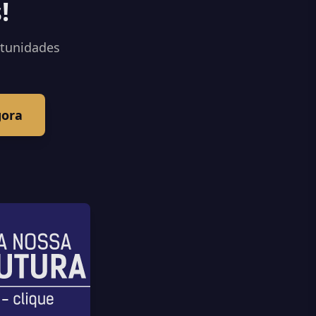
!
rtunidades
gora