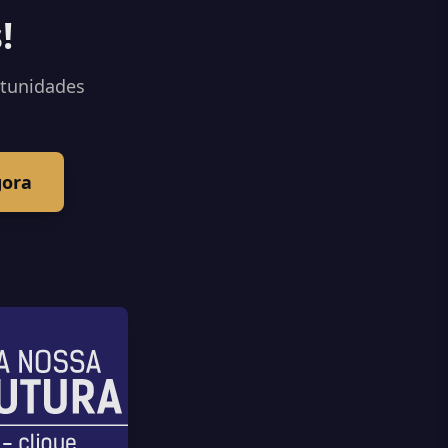
!
rtunidades
gora