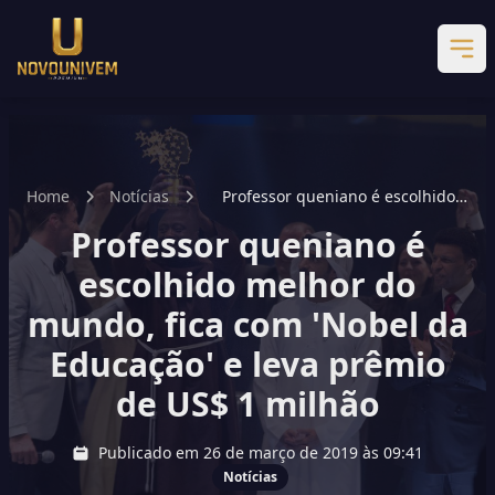
Home
Notícias
Professor queniano é escolhido
melhor do mundo, fica com 'Nobel
Professor queniano é
da Educação' e leva prêmio de US$
1 milhão
escolhido melhor do
mundo, fica com 'Nobel da
Educação' e leva prêmio
de US$ 1 milhão
Publicado em 26 de março de 2019 às 09:41
Notícias