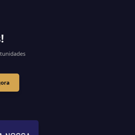
!
rtunidades
gora