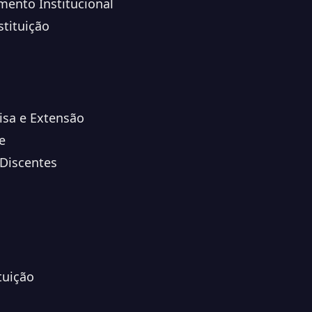
mento Institucional
stituição
isa e Extensão
e
 Discentes
tuição