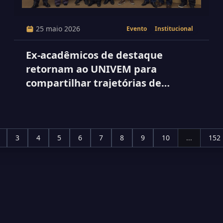
25 maio 2026
Evento
Institucional
Ex-acadêmicos de destaque
retornam ao UNIVEM para
compartilhar trajetórias de
sucesso
3
4
5
6
7
8
9
10
...
152