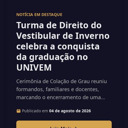
NOTÍCIA EM DESTAQUE
Turma de Direito do
Vestibular de Inverno
celebra a conquista
da graduação no
UNIVEM
Cerimônia de Colação de Grau reuniu
formandos, familiares e docentes,
marcando o encerramento de uma
importante etapa acadêmica e o início
Publicado em
04 de agosto de 2026
de uma nova trajetória profissional.