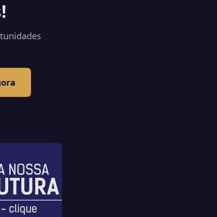
!
rtunidades
gora