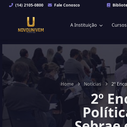
(14) 2105-0800
Fale Conosco
Bibliot
A Instituição
Curso
Home
Notícias
2º Enco
2º En
Políti
Sebrae 