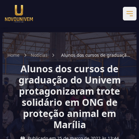
Home
Notícias
Alunos dos cursos de graduação
do Univem protagonizaram trote
Alunos dos cursos de
solidário em ONG de proteção
animal em Marília
graduação do Univem
protagonizaram trote
solidário em ONG de
proteção animal em
Marília
Publicado em 25 de março de 2022 às 13:44