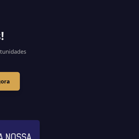
!
rtunidades
gora