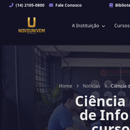
(14) 2105-0800
Fale Conosco
Bibliot
A Instituição
Curso
Home
Notícias
Ciência
de Inf
curso