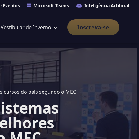
e Eventos
Microsoft Teams
Inteligência Artificial
Inscreva-se
Vestibular de Inverno
Ciência da Computação e Sistemas de Informação entre os melhores cursos do país segundo o MEC
Sistemas
elhores
 o MEC