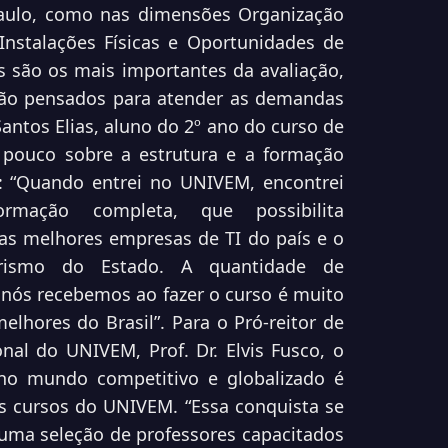
aulo, como nas dimensões Organização
 Instalações Físicas e Oportunidades de
os
são os mais importantes da avaliação,
tão pensados para
atender as demandas
Santos Elias, aluno do 2º ano do curso de
m
pouco sobre a estrutura e a formação
: “Quando entrei
no UNIVEM, encontrei
ação completa, que possibilita
nas melhores empresas de TI do país e o
rismo do Estado. A quantidade de
e nós
recebemos ao fazer o curso é muito
melhores do Brasil”.
Para o Pró-reitor de
nal do UNIVEM, Prof. Dr. Elvis
Fusco, o
no mundo competitivo e globalizado é
os cursos do UNIVEM. “Essa conquista se
 uma seleção de professores capacitados