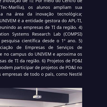
de
Inovação de TI: Por meio do Centro de
Tec-Marília), os
alunos ampliam sua
a na área da inovação tecnológica;
UNIVEM é a entidade gestora do APL-TI,
reunindo as empresas de TI da região. 4)
ation Systems Research Lab (COMPSI)
a pesquisa
científica desde o 1º ano. 5)
ociação de Empresas de Serviços
de
de no campus do UNIVEM e aproxima os
sas de TI da região. 6) Projetos de PD&I
podem participar de projetos de PD&I no
es
empresas de todo o país, como Nestlé