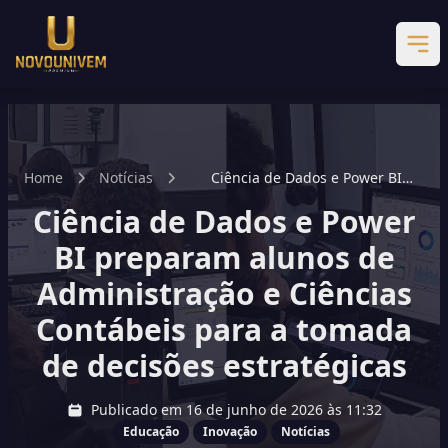
Home
Notícias
Ciência de Dados e Power BI
preparam alunos de
Ciência de Dados e Power
Administração e Ciências
Contábeis para a tomada de
BI preparam alunos de
decisões estratégicas
Administração e Ciências
Contábeis para a tomada
de decisões estratégicas
Publicado em 16 de junho de 2026 às 11:32
Educação
Inovação
Notícias