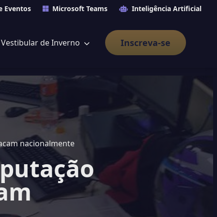
e Eventos
Microsoft Teams
Inteligência Artificial
Inscreva-se
Vestibular de Inverno
tacam nacionalmente
mputação
cam