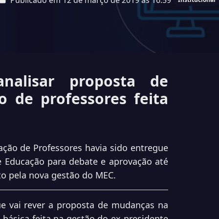
Publicado em 12 de março de 2019 às 16:59
nalisar proposta de
 de professores feita
ão de Professores havia sido entregue
 Educação para debate e aprovação até
sto pela nova gestão do MEC.
e vai rever a proposta de mudanças na
básica feita na gestão do ex-presidente