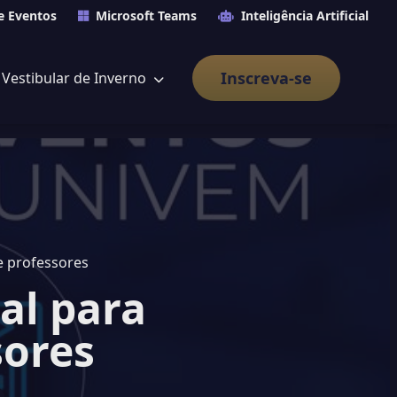
e Eventos
Microsoft Teams
Inteligência Artificial
Inscreva-se
Vestibular de Inverno
e professores
al para
sores