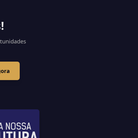
!
rtunidades
gora