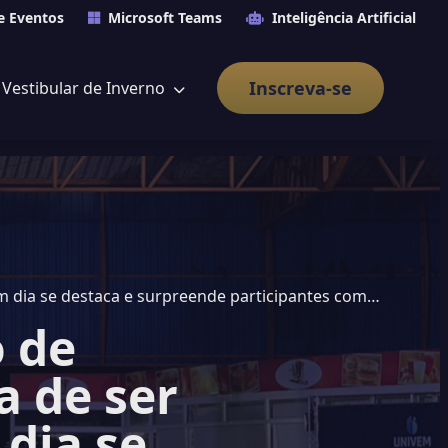
e Eventos
Microsoft Teams
Inteligência Artificial
Inscreva-se
Vestibular de Inverno
m dia se destaca e surpreende participantes com
o de
a de ser
dia se