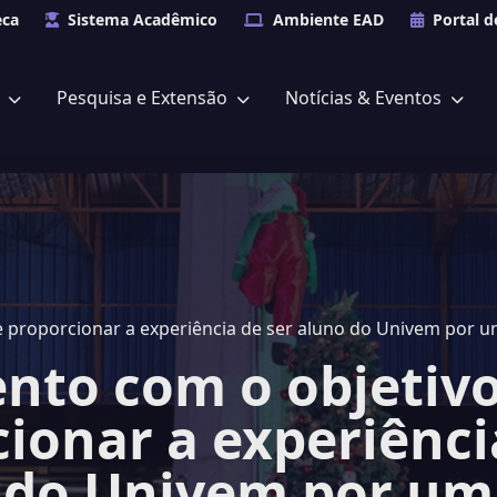
eca
Sistema Acadêmico
Ambiente EAD
Portal d
s
Pesquisa e Extensão
Notícias & Eventos
e proporcionar a experiência de ser aluno do Univem por u
atrações incríveis
nto com o objetiv
ionar a experiênci
 do Univem por um 