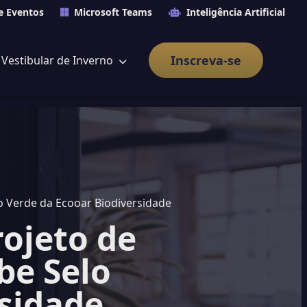
e Eventos
Microsoft Teams
Inteligência Artificial
Inscreva-se
Vestibular de Inverno
o Verde da Ecooar Biodiversidade
ojeto de
be Selo
rsidade