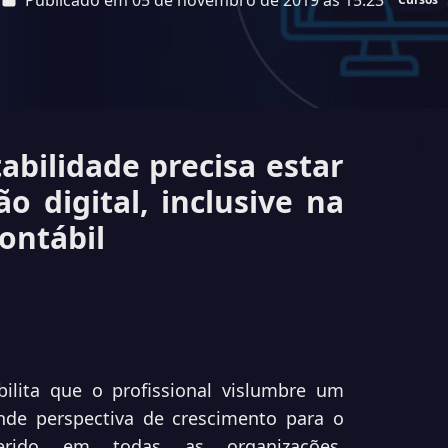
Publicado em 05 de novembro de 2019 às 15:23
abilidade precisa estar
o digital, inclusive na
ontábil
ilita que o profissional vislumbre um
de perspectiva de crescimento para o
erido em todas as organizações,