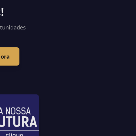
!
rtunidades
gora