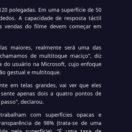
 120 polegadas. Em uma superfície de 50
dedos. A capacidade de resposta táctil
As vendas do filme devem começar em
elas maiores, realmente será uma das
 chamamos de multitoque maciço", diz
a do usuário na Microsoft, cujo enfoque
o gestual e multitoque.
nte em telas grandes, vai ver que eles
sente apenas dois a quatro pontos de
 passo", declarou.
 trabalham com superfícies opacas e
ransparência de 98% (trata-se de uma
ida pela superfície). "É uma taxa de