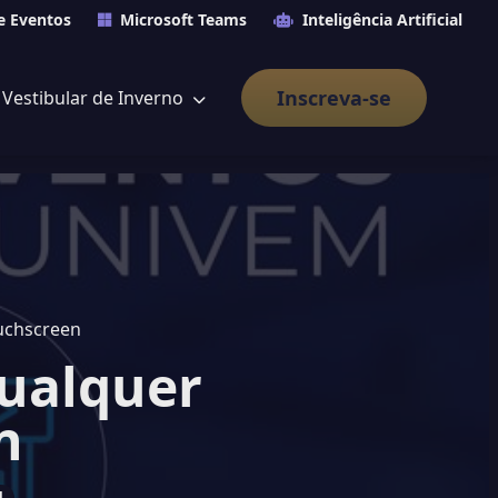
e Eventos
Microsoft Teams
Inteligência Artificial
Inscreva-se
Vestibular de Inverno
ouchscreen
qualquer
n
l