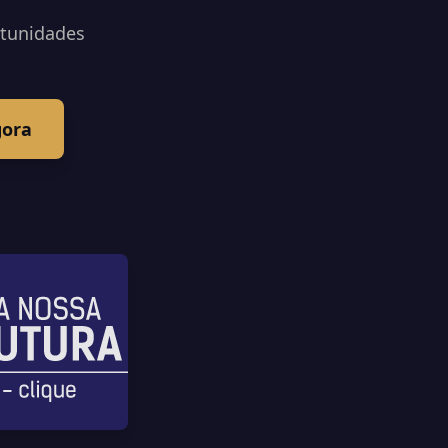
rtunidades
gora