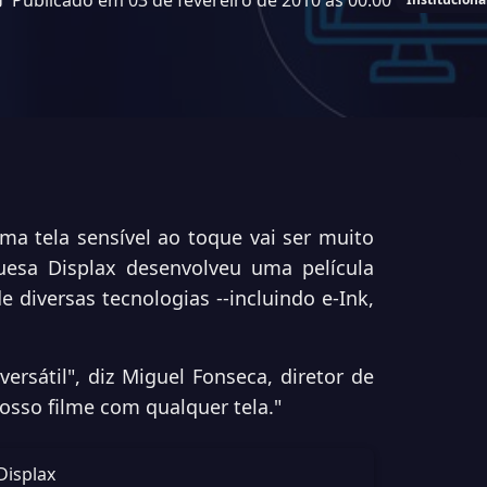
Publicado em 03 de fevereiro de 2010 às 00:00
a tela sensível ao toque vai ser muito
esa Displax desenvolveu uma película
e diversas tecnologias --incluindo e-Ink,
rsátil", diz Miguel Fonseca, diretor de
osso filme com qualquer tela."
Displax