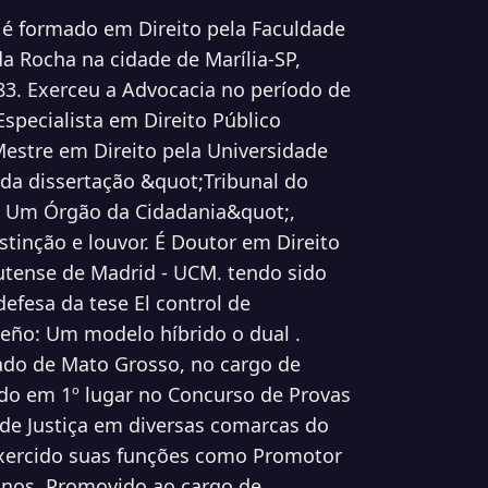
 é formado em Direito pela Faculdade
a Rocha na cidade de Marília-SP,
3. Exerceu a Advocacia no período de
Especialista em Direito Público
Mestre em Direito pela Universidade
 da dissertação &quot;Tribunal do
a: Um Órgão da Cidadania&quot;,
tinção e louvor. É Doutor em Direito
utense de Madrid - UCM. tendo sido
efesa da tese El control de
leño: Um modelo híbrido o dual .
tado de Mato Grosso, no cargo de
ado em 1º lugar no Concurso de Provas
 de Justiça em diversas comarcas do
 exercido suas funções como Promotor
 anos. Promovido ao cargo de