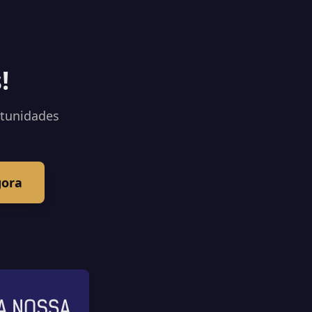
!
rtunidades
gora