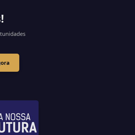
!
rtunidades
gora