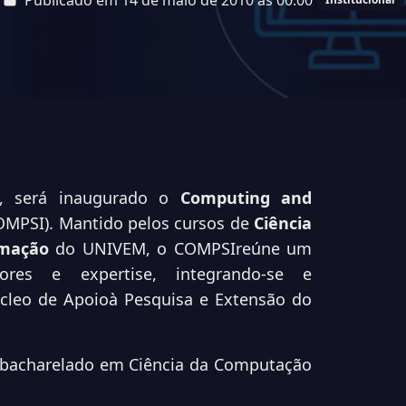
Publicado em 14 de maio de 2010 às 00:00
, será inaugurado o
Computing and
MPSI). Mantido pelos cursos de
Ciência
rmação
do UNIVEM, o COMPSIreúne um
dores e expertise, integrando-se e
úcleo de Apoioà Pesquisa e Extensão do
 bacharelado em Ciência da Computação