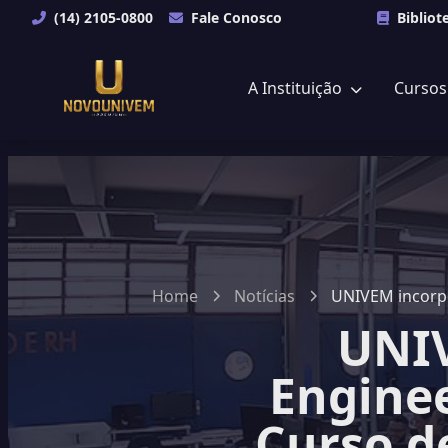
(14) 2105-0800
Fale Conosco
Bibliot
A Instituição
Curso
Home
Notícias
UNIVEM incorpo
UNIV
Enginee
Curso d