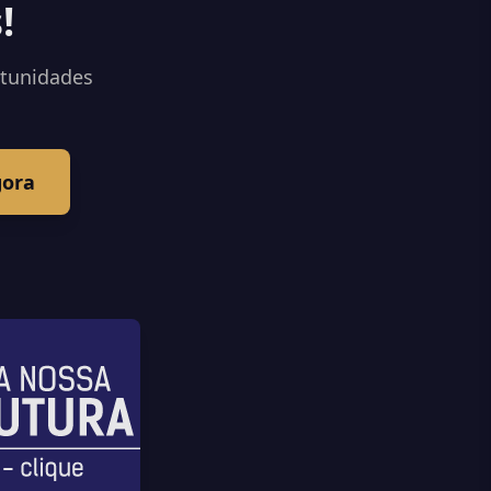
!
rtunidades
gora