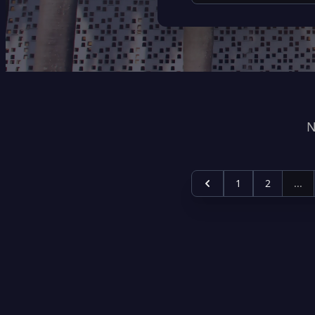
N
1
2
...