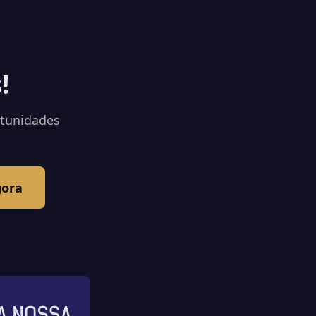
!
rtunidades
gora