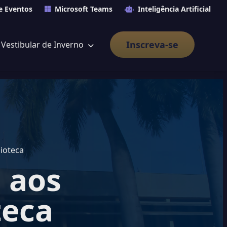
e Eventos
Microsoft Teams
Inteligência Artificial
Inscreva-se
Vestibular de Inverno
lioteca
s aos
teca