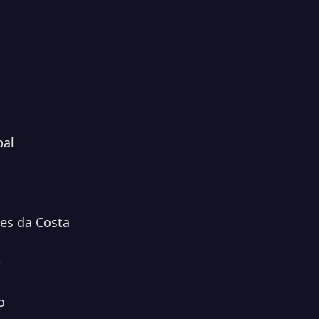
pal
ues da Costa
e
o