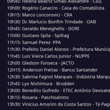
09h45: Helena Beatriz Simão Alexandre - CIEE
10h00: Rogério Canaciro - Casa do Contabilista
10h15: Marco Loncorovici - CRA
10h30: Dr. Marlucio Bonfim Trindade - OAB
10h45: Geraldo Meneghello - DORI
11h00: Gustavo Spila - Spiltag
11h15: Samuel Perez- PPA
11h30: Prefeito Daniel Alonso - Prefeitura Munici
11h45: Luis Vieira Carlos Junior - NUPPE
12h00: Gledson Fonseca - JACTO
12H15: Anderson Freitas - Banco Santander
12h30: Sabrina Fagnol Marques - Indústria Marq
12h45: Lyo Nishimura - Brudden
13h00: Benedito Gofredo -
ETEC Antônio Devisat
13h15: Rosana -
Paschoalotto
13h30: Vinícius Amorim da Costa Santos -
Tá Pag