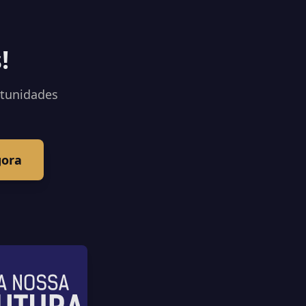
!
rtunidades
gora