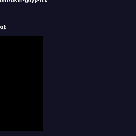
.com/okm-goyp-rtk
o):