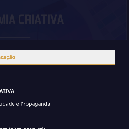
ntação
ATIVA
icidade e Propaganda