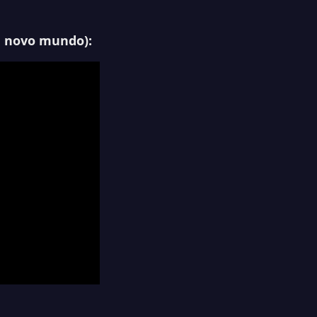
m novo mundo
):