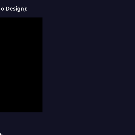
 o Design
):
):