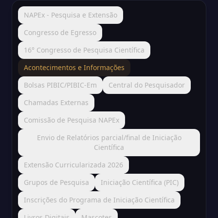
NAPEx - Pesquisa e Extensão
Congresso de Egresso
16° Congresso de Pesquisa Científica
Acontecimentos e Informações
Bolsas PIBIC/PIBIC-Em
Central do Pesquisador
Chamadas Externas
Comissão de Pesquisa NAPEx
Envio de Relatórios parcial/final de Iniciação
Científica
Extensão Curricularizada 2026
Grupos de Pesquisa
Iniciação Científica (PIC)
Inscrições do Programa de Iniciação Científica
Livros Digitais
Mascotes