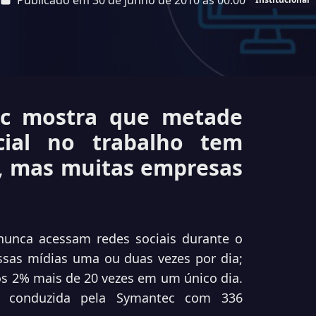
Publicado em 30 de junho de 2010 às 00:00
ec mostra que metade
ial no trabalho tem
l, mas muitas empresas
 nunca acessam
redes sociais
durante o
ssas mídias uma ou duas vezes por dia;
os 2% mais de 20 vezes em um único dia.
 conduzida pela Symantec com 336