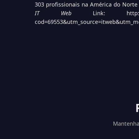
303 profissionais na América do Norte
IT Web
Link:
http
cod=69553&utm_source=itweb&utm_me
Mantenha-