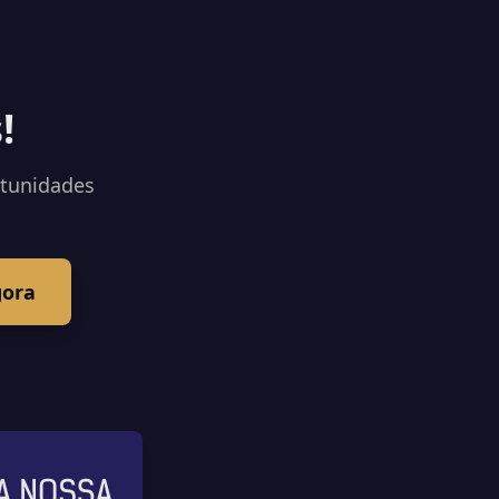
!
rtunidades
gora