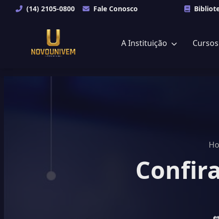
(14) 2105-0800
Fale Conosco
Bibliot
A Instituição
Curso
H
Confir