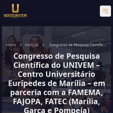
Home
Notícias
Congresso de Pesquisa Científica
do UNIVEM – Centro Universitário
Congresso de Pesquisa
Eurípedes de Marília – em
parceria com a FAMEMA, FAJOPA,
Científica do UNIVEM –
FATEC (Marília, Garça e Pompeia)
Centro Universitário
Eurípedes de Marília – em
parceria com a FAMEMA,
FAJOPA, FATEC (Marília,
Garça e Pompeia)