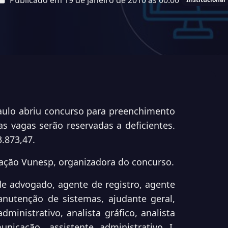
Publicado em 19 de janeiro de 2010 às 00:00
aulo abriu concurso para preenchimento
s vagas serão reservadas a deficientes.
3.873,47.
ação Vunesp
, organizadora do concurso.
e advogado, agente de registro, agente
nutenção de sistemas, ajudante geral,
dministrativo, analista gráfico, analista
icação, assistente administrativo I,