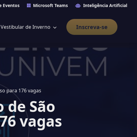
e Eventos
Microsoft Teams
Inteligência Artificial
Inscreva-se
Vestibular de Inverno
rso para 176 vagas
o de São
176 vagas