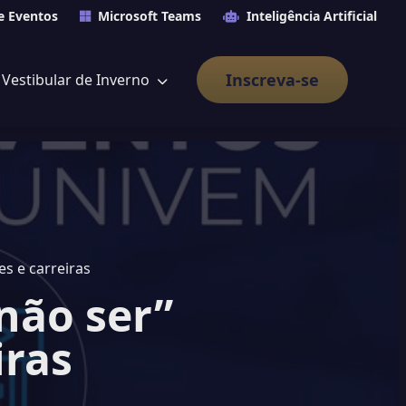
e Eventos
Microsoft Teams
Inteligência Artificial
Inscreva-se
Vestibular de Inverno
s e carreiras
não ser”
iras