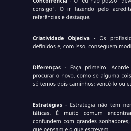
Concorrência
- O "eu não posso" deve
consigo". O ir fazendo pelo acredi
referências e destaque.
Criatividade Objetiva
- Os profissi
definidos e, com isso, conseguem modif
Diferenças
- Faça primeiro. Acorde 
procurar o novo, como se alguma cois
só temos dois caminhos: vencê-lo ou e
Estratégias
- Estratégia não tem ne
táticas. É muito comum encontrar
confundem com grandes sonhadores, 
que pensam e o que escrevem.