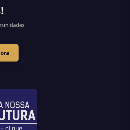
!
rtunidades
gora