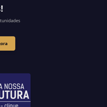
!
rtunidades
gora