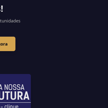
!
rtunidades
gora