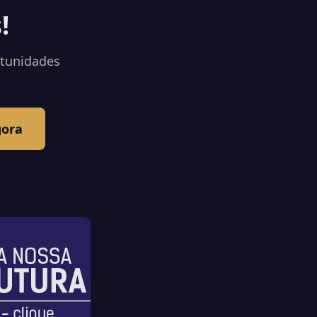
!
rtunidades
gora