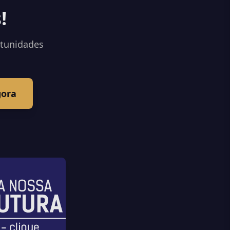
!
rtunidades
gora